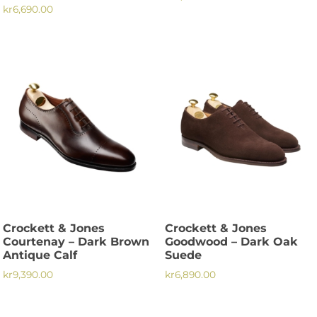
kr
6,690.00
Den
Den
här
här
produkten
produkten
har
har
flera
flera
varianter.
varianter.
De
De
olika
olika
alternativen
alternativen
kan
kan
väljas
väljas
på
på
produktsidan
Crockett & Jones
Crockett & Jones
produktsidan
Courtenay – Dark Brown
Goodwood – Dark Oak
Antique Calf
Suede
kr
9,390.00
kr
6,890.00
Den
Den
här
här