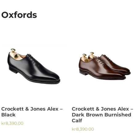
Oxfords
Crockett & Jones Alex –
Crockett & Jones Alex –
Black
Dark Brown Burnished
Calf
kr
8,390.00
kr
8,390.00
Den
Den