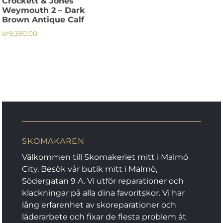
Crockett & Jones
produktsidan
produktsidan
Weymouth 2 – Dark
Brown Antique Calf
kr
9,390.00
Den
här
produkten
har
flera
varianter.
De
olika
SKOMAKAREN
alternativen
kan
Välkommen till Skomakeriet mitt i Malmö
väljas
City. Besök vår butik mitt i Malmö,
på
Södergatan 9 A. Vi utför reparationer och
produktsidan
klackningar på alla dina favoritskor. Vi har
lång erfarenhet av skoreparationer och
läderarbete och fixar de flesta problem åt