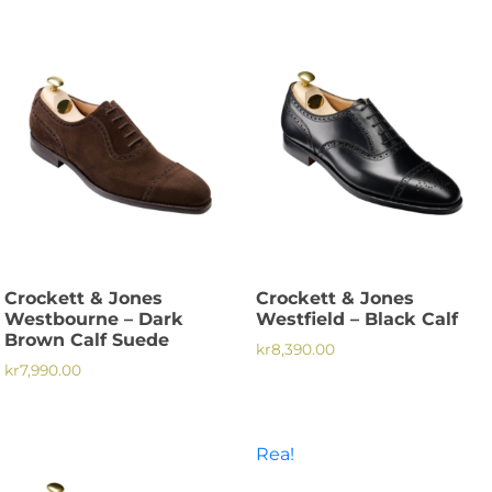
här
produkten
produkten
har
har
flera
flera
varianter.
varianter.
De
De
olika
olika
alternativen
alternativen
kan
kan
väljas
väljas
på
på
produktsidan
Crockett & Jones
Crockett & Jones
produktsidan
Westbourne – Dark
Westfield – Black Calf
Brown Calf Suede
kr
8,390.00
kr
7,990.00
Den
Den
här
här
produkten
produkten
Rea!
har
har
flera