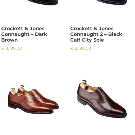
alternativen
alternativen
kan
kan
väljas
väljas
på
på
Crockett & Jones
Crockett & Jones
produktsidan
produktsidan
Connaught – Dark
Connaught 2 – Black
Brown
Calf City Sole
kr
8,190.00
kr
8,190.00
Den
Den
här
här
produkten
produkten
har
har
flera
flera
varianter.
varianter.
De
De
olika
olika
alternativen
alternativen
kan
kan
väljas
väljas