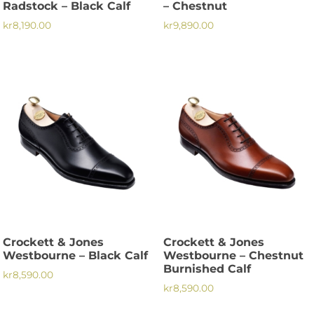
Radstock – Black Calf
– Chestnut
kr
8,190.00
kr
9,890.00
Den
Den
här
här
produkten
produkten
har
har
flera
flera
varianter.
varianter.
De
De
olika
olika
alternativen
alternativen
kan
kan
väljas
väljas
på
på
Crockett & Jones
Crockett & Jones
produktsidan
produktsidan
Westbourne – Black Calf
Westbourne – Chestnut
Burnished Calf
kr
8,590.00
kr
8,590.00
Den
Den
här