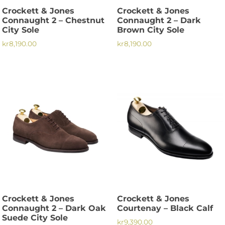
på
på
Crockett & Jones
Crockett & Jones
produktsidan
produktsidan
Connaught 2 – Chestnut
Connaught 2 – Dark
City Sole
Brown City Sole
kr
8,190.00
kr
8,190.00
Den
Den
här
här
produkten
produkten
har
har
flera
flera
varianter.
varianter.
De
De
olika
olika
alternativen
alternativen
kan
kan
väljas
väljas
på
på
Crockett & Jones
Crockett & Jones
produktsidan
produktsidan
Connaught 2 – Dark Oak
Courtenay – Black Calf
Suede City Sole
kr
9,390.00