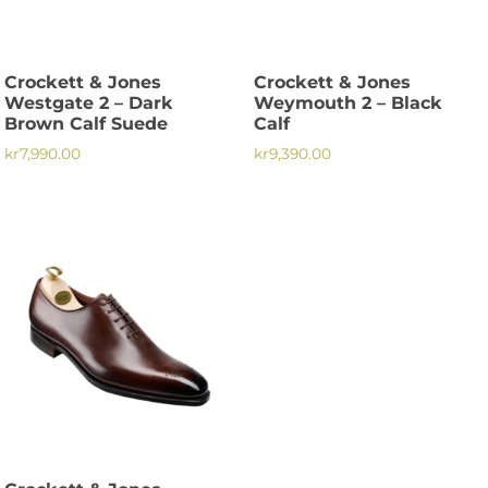
kan
väljas
väljas
på
på
produktsidan
Crockett & Jones
Crockett & Jones
produktsidan
Westgate 2 – Dark
Weymouth 2 – Black
Brown Calf Suede
Calf
kr
7,990.00
kr
9,390.00
Den
Den
här
här
produkten
produkten
har
har
flera
flera
varianter.
varianter.
De
De
olika
olika
alternativen
alternativen
kan
kan
väljas
väljas
på
på