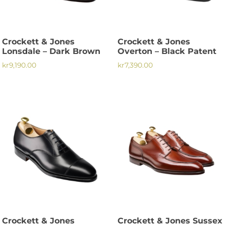
kan
väljas
väljas
på
på
produktsidan
Crockett & Jones
Crockett & Jones
produktsidan
Lonsdale – Dark Brown
Overton – Black Patent
kr
9,190.00
kr
7,390.00
Den
Den
här
här
produkten
produkten
har
har
flera
flera
varianter.
varianter.
De
De
olika
olika
alternativen
alternativen
kan
kan
väljas
väljas
på
på
Crockett & Jones
Crockett & Jones Sussex
produktsidan
produktsidan