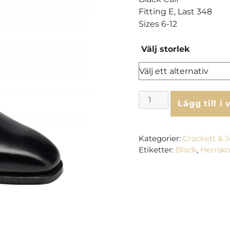
Fitting E, Last 348
Sizes 6-12
Välj storlek
Crockett
Lägg till i
&
Jones
Alex
Kategorier:
Crockett & 
-
Etiketter:
Black
,
Herrsko
Black
mängd