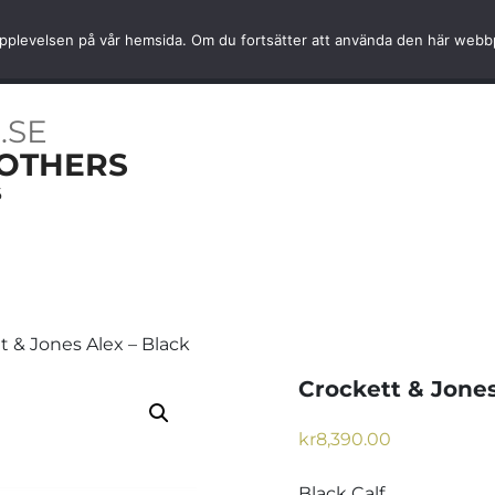
Snabb hemleverans
Kvalité av
ta upplevelsen på vår hemsida. Om du fortsätter att använda den här web
OARER
NYHETER
TJÄNSTER
INFORMATION
.SE
OTHERS
6
t & Jones Alex – Black
Crockett & Jones
kr
8,390.00
Black Calf