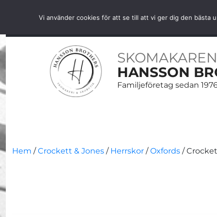
Fri frakt över 1000 SEK inom Sverige
Vi använder cookies för att se till att vi ger dig den bäs
HEM
SKOR
SKOVÅRD
BÄLTEN
ACCESS
SKOMAKAREN
HANSSON BR
Familjeföretag sedan 197
Hem
/
Crockett & Jones
/
Herrskor
/
Oxfords
/ Crocket