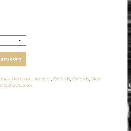
 varukorg
Jones
,
Herrskor
,
Herrskor
,
Oxfords
,
Oxfords
,
Skor
r
,
Oxfords
,
Skor