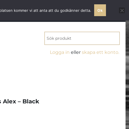
 världsklass
bplatsen kommer vi att anta att du godkänner detta.
Ok
MITT KONTO
0 VAROR
KR0.00
Logga in
eller
skapa ett konto.
 Alex – Black