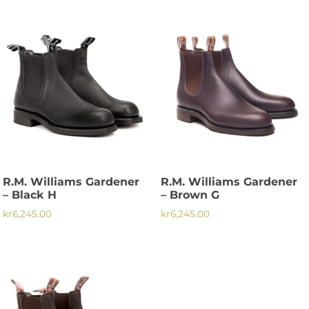
här
här
produkten
produkten
har
har
flera
flera
varianter.
varianter.
De
De
olika
olika
alternativen
alternativen
kan
kan
väljas
väljas
på
på
R.M. Williams Gardener
R.M. Williams Gardener
produktsidan
produktsidan
– Black H
– Brown G
kr
6,245.00
kr
6,245.00
Den
Den
här
här
produkten
produkten
har
har
flera
flera