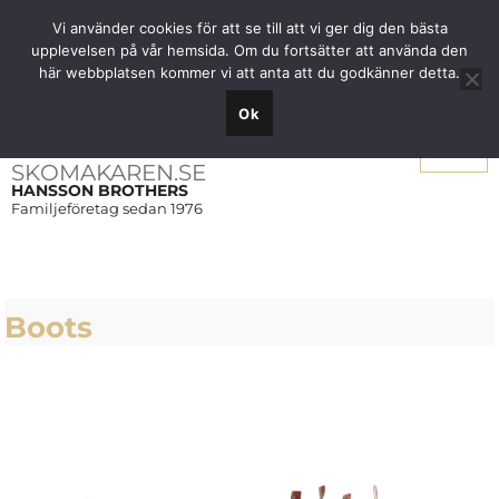
Fri frakt över 1000 SEK inom Sverige
Vi använder cookies för att se till att vi ger dig den bästa
upplevelsen på vår hemsida. Om du fortsätter att använda den
här webbplatsen kommer vi att anta att du godkänner detta.
Ok
Meny
SKOMAKAREN.SE
HANSSON BROTHERS
Familjeföretag sedan 1976
Boots