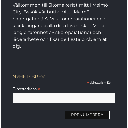
kan
Välkommen till Skomakeriet mitt i Malmö
väljas
City. Besök vår butik mitt i Malmö,
på
Södergatan 9 A. Vi utför reparationer och
produktsidan
klackningar på alla dina favoritskor. Vi har
lång erfarenhet av skoreparationer och
läderarbete och fixar de flesta problem åt
dig.
NYHETSBREV
*
obligatoriskt fält
*
E-postadress