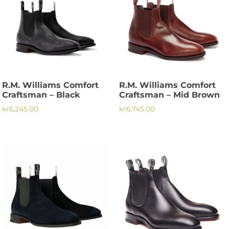
R.M. Williams Comfort
R.M. Williams Comfort
Craftsman – Black
Craftsman – Mid Brown
kr
6,245.00
kr
6,745.00
Den
Den
här
här
produkten
produkten
har
har
flera
flera
varianter.
varianter.
De
De
olika
olika
alternativen
alternativen