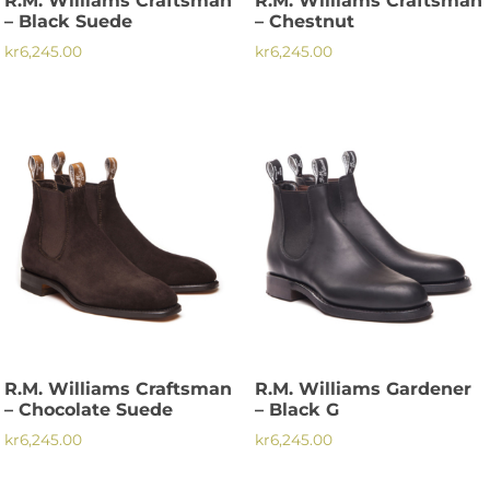
R.M. Williams Craftsman
R.M. Williams Craftsman
produktsidan
– Black Suede
– Chestnut
kr
6,245.00
kr
6,245.00
Den
Den
här
här
produkten
produkten
har
har
flera
flera
varianter.
varianter.
De
De
olika
olika
alternativen
alternativen
kan
kan
väljas
väljas
på
på
R.M. Williams Craftsman
R.M. Williams Gardener
produktsidan
produktsidan
– Chocolate Suede
– Black G
kr
6,245.00
kr
6,245.00
Den
Den