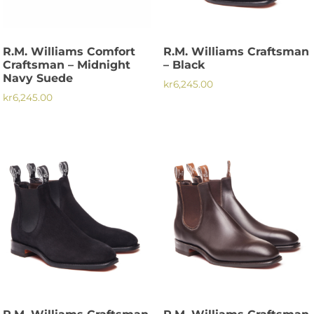
kan
kan
väljas
väljas
på
på
R.M. Williams Comfort
R.M. Williams Craftsman
produktsidan
produktsidan
Craftsman – Midnight
– Black
Navy Suede
kr
6,245.00
kr
6,245.00
Den
Den
här
här
produkten
produkten
har
har
flera
flera
varianter.
varianter.
De
De
olika
olika
alternativen
alternativen
kan
kan
väljas
väljas
på
på
produktsidan