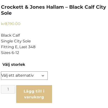
Crockett & Jones Hallam – Black Calf City
Sole
kr
8,190.00
Black Calf
Single City Sole
Fitting E, Last 348
Sizes 6-12
Välj storlek
Crockett
Lägg till i
&
varukorg
Jones
Hallam