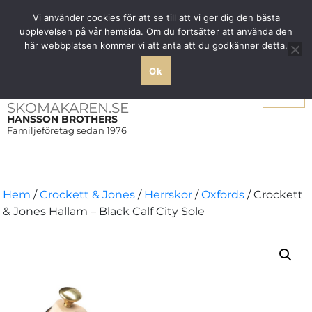
Fri frakt över 1000 SEK inom Sverige
Vi använder cookies för att se till att vi ger dig den bästa
upplevelsen på vår hemsida. Om du fortsätter att använda den
här webbplatsen kommer vi att anta att du godkänner detta.
Ok
Meny
SKOMAKAREN.SE
HANSSON BROTHERS
Familjeföretag sedan 1976
Hem
/
Crockett & Jones
/
Herrskor
/
Oxfords
/ Crockett
& Jones Hallam – Black Calf City Sole