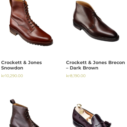
Crockett & Jones
Crockett & Jones Brecon
Snowdon
– Dark Brown
kr
10,290.00
kr
8,190.00
Den
Den
här
här
produkten
produkten
har
har
flera
flera
varianter.
varianter.
De
De