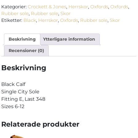
-
Kategorier:
Crockett & Jones
,
Herrskor
,
Oxfords
,
Oxfords
,
Black
Rubber sole
,
Rubber sole
,
Skor
Calf
Etiketter:
Black
,
Herrskor
,
Oxfords
,
Rubber sole
,
Skor
City
Sole
Beskrivning
Ytterligare information
mängd
Recensioner (0)
Beskrivning
Black Calf
Single City Sole
Fitting E, Last 348
Sizes 6-12
Relaterade produkter