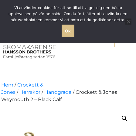
Fri frakt över 1000 SEK inom Sverige
Vi använder cookies för att se till att vi ger dig den bästa
upplevelsen på vår hemsida. Om du fortsätter att använda den
här webbplatsen kommer vi att anta att du godkänner detta.
Ok
Meny
SKOMAKAREN.SE
HANSSON BROTHERS
Familjeföretag sedan 1976
Hem
/
Crockett &
Jones
/
Herrskor
/
Handgrade
/ Crockett & Jones
Weymouth 2 – Black Calf