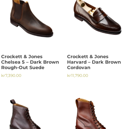
Crockett & Jones
Crockett & Jones
Chelsea 5 – Dark Brown
Harvard – Dark Brown
Rough-Out Suede
Cordovan
kr
7,390.00
kr
11,790.00
Den
Den
här
här
produkten
produkten
har
har
flera
flera
varianter.
varianter.
De
De