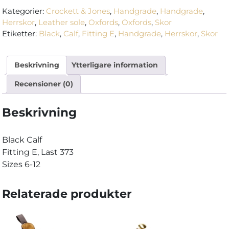
2
Kategorier:
Crockett & Jones
,
Handgrade
,
Handgrade
,
-
Herrskor
,
Leather sole
,
Oxfords
,
Oxfords
,
Skor
Black
Etiketter:
Black
,
Calf
,
Fitting E
,
Handgrade
,
Herrskor
,
Skor
Calf
mängd
Beskrivning
Ytterligare information
Recensioner (0)
Beskrivning
Black Calf
Fitting E, Last 373
Sizes 6-12
Relaterade produkter