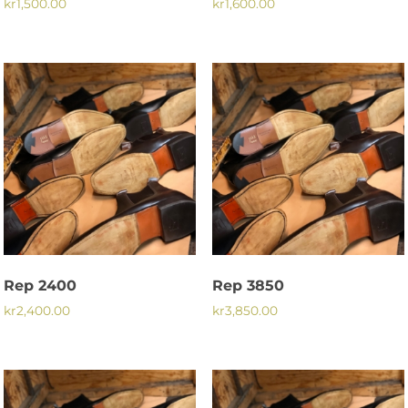
kr
1,500.00
kr
1,600.00
Rep 2400
Rep 3850
kr
2,400.00
kr
3,850.00