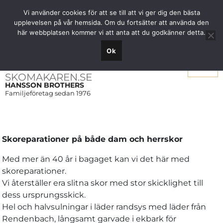
Fri frakt över 1000 SEK inom Sverige
Vi använder cookies för att se till att vi ger dig den bästa
upplevelsen på vår hemsida. Om du fortsätter att använda den
här webbplatsen kommer vi att anta att du godkänner detta.
Ok
Meny
SKOMAKAREN.SE
HANSSON BROTHERS
Familjeföretag sedan 1976
Skoreparationer på både dam och herrskor
Med mer än 40 år i bagaget kan vi det här med
skoreparationer.
Vi återställer era slitna skor med stor skicklighet till
dess ursprungsskick.
Hel och halvsulningar i läder randsys med läder från
Rendenbach, långsamt garvade i ekbark för