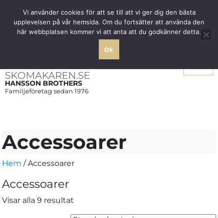
Fri frakt över 1000 SEK inom Sverige
Vi använder cookies för att se till att vi ger dig den bästa
upplevelsen på vår hemsida. Om du fortsätter att använda den
här webbplatsen kommer vi att anta att du godkänner detta.
Ok
Meny
SKOMAKAREN.SE
HANSSON BROTHERS
Familjeföretag sedan 1976
Accessoarer
Hem
/ Accessoarer
Accessoarer
Visar alla 9 resultat