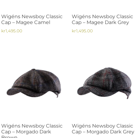
Wigéns Newsboy Classic
Wigéns Newsboy Classic
Cap – Magee Camel
Cap – Magee Dark Grey
kr
1,495.00
kr
1,495.00
Den
Den
här
här
produkten
produkten
har
har
flera
flera
varianter.
varianter.
De
De
olika
olika
alternativen
alternativen
kan
kan
väljas
väljas
på
på
Wigéns Newsboy Classic
Wigéns Newsboy Classic
produktsidan
produktsidan
Cap – Morgado Dark
Cap – Morgado Dark Grey
Brown