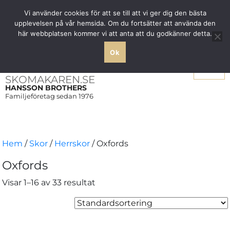
Fri frakt över 1000 SEK inom Sverige
Vi använder cookies för att se till att vi ger dig den bästa
upplevelsen på vår hemsida. Om du fortsätter att använda den
här webbplatsen kommer vi att anta att du godkänner detta.
Ok
Meny
SKOMAKAREN.SE
HANSSON BROTHERS
Familjeföretag sedan 1976
Hem
/
Skor
/
Herrskor
/ Oxfords
Oxfords
Visar 1–16 av 33 resultat