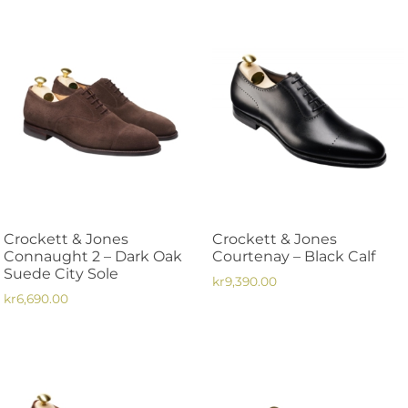
här
här
produkten
produkten
har
har
flera
flera
varianter.
varianter.
De
De
olika
olika
alternativen
alternativen
kan
kan
väljas
väljas
på
på
Crockett & Jones
Crockett & Jones
produktsidan
produktsidan
Connaught 2 – Dark Oak
Courtenay – Black Calf
Suede City Sole
kr
9,390.00
kr
6,690.00
Den
Den
här
här
produkten
produkten
har
har
flera