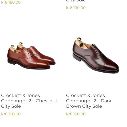
kr
8,190.00
kr
8,190.00
Den
Den
här
här
produkten
produkten
har
har
flera
flera
varianter.
varianter.
De
De
olika
olika
alternativen
alternativen
kan
kan
väljas
väljas
på
på
produktsidan
Crockett & Jones
Crockett & Jones
produktsidan
Connaught 2 – Chestnut
Connaught 2 – Dark
City Sole
Brown City Sole
kr
8,190.00
kr
8,190.00
Den
Den