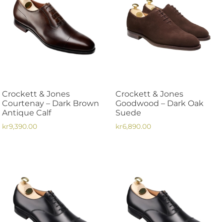
flera
varianter.
varianter.
De
De
olika
olika
alternativen
alternativen
kan
kan
väljas
väljas
på
på
produktsidan
Crockett & Jones
Crockett & Jones
produktsidan
Courtenay – Dark Brown
Goodwood – Dark Oak
Antique Calf
Suede
kr
9,390.00
kr
6,890.00
Den
Den
här
här
produkten
produkten
har
har
flera
flera
varianter.
varianter.
De
De