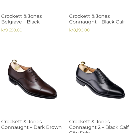
väljas
väljas
på
på
Crockett & Jones
Crockett & Jones
produktsidan
produktsidan
Belgrave – Black
Connaught – Black Calf
kr
9,690.00
kr
8,190.00
Den
Den
här
här
produkten
produkten
har
har
flera
flera
varianter.
varianter.
De
De
olika
olika
alternativen
alternativen
kan
kan
väljas
väljas
på
på
Crockett & Jones
Crockett & Jones
produktsidan
produktsidan
Connaught – Dark Brown
Connaught 2 – Black Calf
City Sole