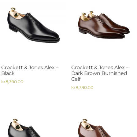
Crockett & Jones Alex –
Crockett & Jones Alex –
Black
Dark Brown Burnished
Calf
kr
8,390.00
kr
8,390.00
Den
Den
här
här
produkten
produkten
har
har
flera
flera
varianter.
varianter.
De