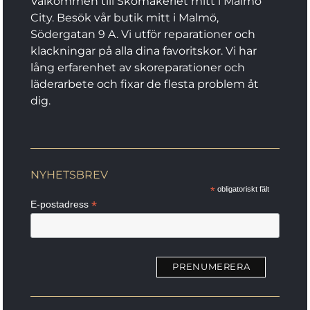
Välkommen till Skomakeriet mitt i Malmö
väljas
City. Besök vår butik mitt i Malmö,
på
Södergatan 9 A. Vi utför reparationer och
produktsidan
klackningar på alla dina favoritskor. Vi har
lång erfarenhet av skoreparationer och
läderarbete och fixar de flesta problem åt
dig.
NYHETSBREV
*
obligatoriskt fält
*
E-postadress