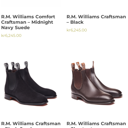
väljas
väljas
på
på
R.M. Williams Comfort
R.M. Williams Craftsman
produktsidan
produktsidan
Craftsman – Midnight
– Black
Navy Suede
kr
6,245.00
kr
6,245.00
Den
Den
här
här
produkten
produkten
har
har
flera
flera
varianter.
varianter.
De
De
olika
olika
alternativen
alternativen
kan
kan
väljas
väljas
på
på
produktsidan
R.M. Williams Craftsman
R.M. Williams Craftsman
produktsidan