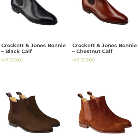
Crockett & Jones Bonnie
Crockett & Jones Bonnie
– Black Calf
– Chestnut Calf
kr
8,590.00
kr
8,590.00
Den
Den
här
här
produkten
produkten
har
har
flera
flera
varianter.
varianter.
De
De
olika
olika
alternativen
alternativen
kan
kan