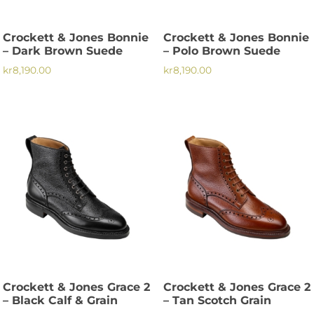
väljas
väljas
på
på
Crockett & Jones Bonnie
Crockett & Jones Bonnie
produktsidan
produktsidan
– Dark Brown Suede
– Polo Brown Suede
kr
8,190.00
kr
8,190.00
Den
Den
här
här
produkten
produkten
har
har
flera
flera
varianter.
varianter.
De
De
olika
olika
alternativen
alternativen
kan
kan
väljas
väljas
på
på
Crockett & Jones Grace 2
Crockett & Jones Grace 2
produktsidan
produktsidan
– Black Calf & Grain
– Tan Scotch Grain