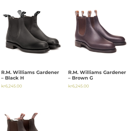
produkten
produkten
har
har
flera
flera
varianter.
varianter.
De
De
olika
olika
alternativen
alternativen
kan
kan
väljas
väljas
på
på
R.M. Williams Gardener
R.M. Williams Gardener
produktsidan
produktsidan
– Black H
– Brown G
kr
6,245.00
kr
6,245.00
Den
Den
här
här
produkten
produkten
har
har
flera
flera
varianter.
varianter.