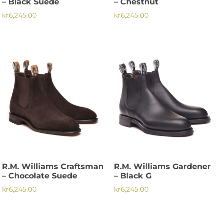
– Black Suede
– Chestnut
kr
6,245.00
kr
6,245.00
Den
Den
här
här
produkten
produkten
har
har
flera
flera
varianter.
varianter.
De
De
olika
olika
alternativen
alternativen
kan
kan
väljas
väljas
på
på
R.M. Williams Craftsman
R.M. Williams Gardener
produktsidan
produktsidan
– Chocolate Suede
– Black G
kr
6,245.00
kr
6,245.00
Den
Den
här
här