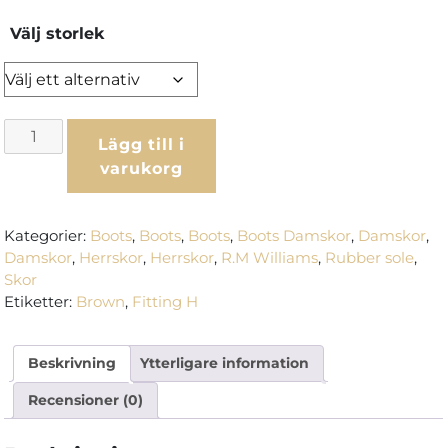
Välj storlek
R.M.
Lägg till i
Williams
varukorg
Gardener
–
Brown
Kategorier:
Boots
,
Boots
,
Boots
,
Boots Damskor
,
Damskor
,
H
Damskor
,
Herrskor
,
Herrskor
,
R.M Williams
,
Rubber sole
,
mängd
Skor
Etiketter:
Brown
,
Fitting H
Beskrivning
Ytterligare information
Recensioner (0)