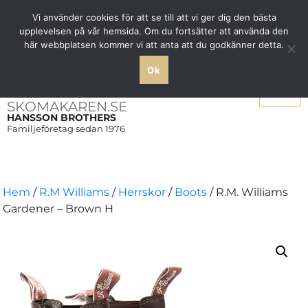
Fri frakt över 1000 SEK inom Sverige
Vi använder cookies för att se till att vi ger dig den bästa
upplevelsen på vår hemsida. Om du fortsätter att använda den
här webbplatsen kommer vi att anta att du godkänner detta.
Ok
Meny
SKOMAKAREN.SE
HANSSON BROTHERS
Familjeföretag sedan 1976
Hem
/
R.M Williams
/
Herrskor
/
Boots
/ R.M. Williams
Gardener – Brown H