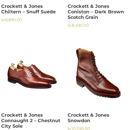
Crockett & Jones
Crockett & Jones
Chiltern – Snuff Suede
Coniston – Dark Brown
Scotch Grain
kr
6,890.00
kr
8,490.00
Den
Den
här
här
produkten
produkten
har
har
flera
flera
varianter.
varianter.
De
De
olika
olika
alternativen
alternativen
kan
kan
väljas
väljas
på
på
produktsidan
Crockett & Jones
Crockett & Jones
produktsidan
Connaught 2 – Chestnut
Snowdon
City Sole
kr
10,290.00