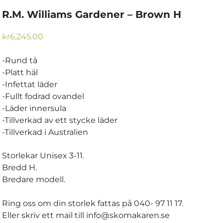
R.M. Williams Gardener – Brown H
kr
6,245.00
-Rund tå
-Platt häl
-Infettat läder
-Fullt fodrad ovandel
-Läder innersula
-Tillverkad av ett stycke läder
-Tillverkad i Australien
Storlekar Unisex 3-11.
Bredd H.
Bredare modell.
Ring oss om din storlek fattas på 040- 97 11 17.
Eller skriv ett mail till info@skomakaren.se