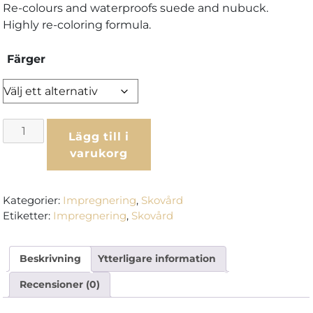
Re-colours and waterproofs suede and nubuck.
Highly re-coloring formula.
Färger
Saphir
Lägg till i
Beauté
varukorg
du
Cuir
Renovétine
Kategorier:
Impregnering
,
Skovård
mängd
Etiketter:
Impregnering
,
Skovård
Beskrivning
Ytterligare information
Recensioner (0)