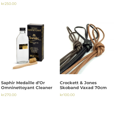
kr
250.00
Saphir Medaille d’Or
Crockett & Jones
Omninettoyant Cleaner
Skoband Vaxad 70cm
kr
270.00
kr
100.00
Den
här
produkten