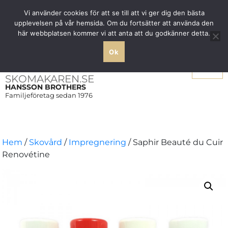
Fri frakt över 1000 SEK inom Sverige
Vi använder cookies för att se till att vi ger dig den bästa
upplevelsen på vår hemsida. Om du fortsätter att använda den
här webbplatsen kommer vi att anta att du godkänner detta.
Ok
Meny
SKOMAKAREN.SE
HANSSON BROTHERS
Familjeföretag sedan 1976
Hem
/
Skovård
/
Impregnering
/ Saphir Beauté du Cuir
Renovétine