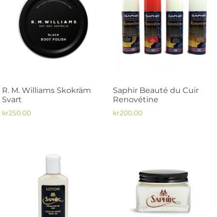
R. M. Williams Skokräm
Saphir Beauté du Cuir
Svart
Renovétine
kr
250.00
kr
200.00
Den
här
produkten
har
flera
varianter.
De
olika