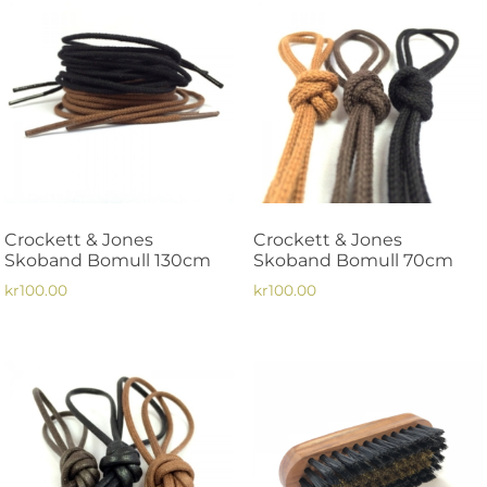
Crockett & Jones
Crockett & Jones
Skoband Bomull 130cm
Skoband Bomull 70cm
kr
100.00
kr
100.00
Den
Den
här
här
produkten
produkten
har
har
flera
flera
varianter.
varianter.
De
De