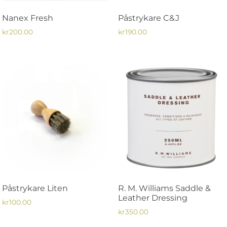
på
Nanex Fresh
Påstrykare C&J
produktsidan
kr
200.00
kr
190.00
Påstrykare Liten
R. M. Williams Saddle &
Leather Dressing
kr
100.00
kr
350.00