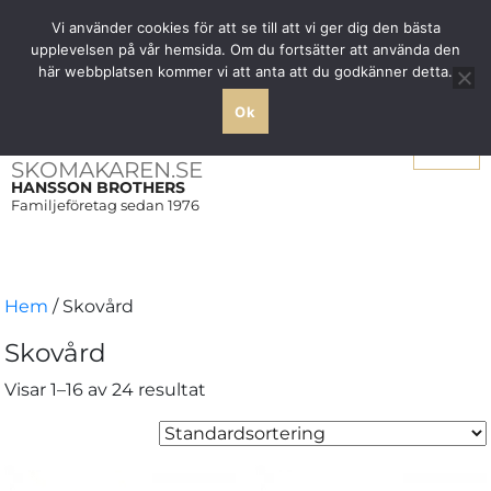
Fri frakt över 1000 SEK inom Sverige
Vi använder cookies för att se till att vi ger dig den bästa
upplevelsen på vår hemsida. Om du fortsätter att använda den
här webbplatsen kommer vi att anta att du godkänner detta.
Ok
Meny
SKOMAKAREN.SE
HANSSON BROTHERS
Familjeföretag sedan 1976
Hem
/ Skovård
Skovård
Visar 1–16 av 24 resultat