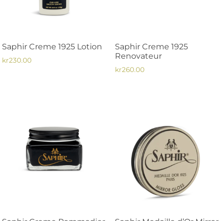
alternativen
kan
väljas
på
Saphir Creme 1925 Lotion
Saphir Creme 1925
produktsidan
Renovateur
kr
230.00
kr
260.00