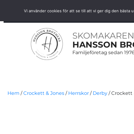
Fri frakt över 1000 SEK inom Sverige
Vi använder cookies för att se till att vi ger dig den bäs
HEM
SKOR
SKOVÅRD
BÄLTEN
ACCESS
SKOMAKAREN
HANSSON BR
Familjeföretag sedan 197
Hem
/
Crockett & Jones
/
Herrskor
/
Derby
/ Crockett