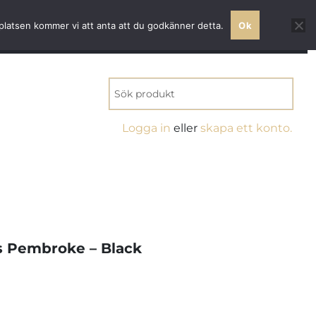
 världsklass
bplatsen kommer vi att anta att du godkänner detta.
Ok
MITT KONTO
0 VAROR
KR0.00
Logga in
eller
skapa ett konto.
s Pembroke – Black