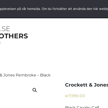
Snabb hemleverans
Kvalité av
ta upplevelsen på vår hemsida. Om du fortsätter att använda den här web
OARER
NYHETER
TJÄNSTER
INFORMATION
.SE
OTHERS
6
 & Jones Pembroke – Black
Crockett & Jone
kr
7,990.00
Black Cavalry Calf