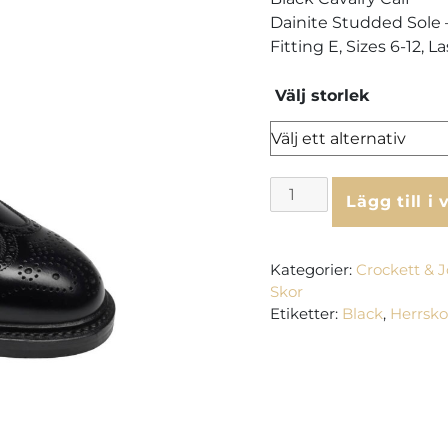
Dainite Studded Sole 
Fitting E, Sizes 6-12, L
Välj storlek
Crockett
Lägg till i
&
Jones
Pembroke
Kategorier:
Crockett & 
-
Skor
Black
Etiketter:
Black
,
Herrsko
mängd