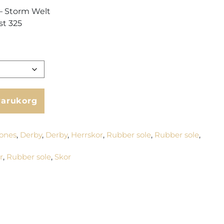
– Storm Welt
ast 325
 varukorg
Jones
,
Derby
,
Derby
,
Herrskor
,
Rubber sole
,
Rubber sole
,
r
,
Rubber sole
,
Skor