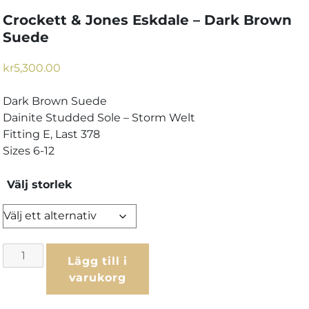
Crockett & Jones Eskdale – Dark Brown
Suede
kr
5,300.00
Dark Brown Suede
Dainite Studded Sole – Storm Welt
Fitting E, Last 378
Sizes 6-12
Välj storlek
Crockett
Lägg till i
&
varukorg
Jones
Eskdale