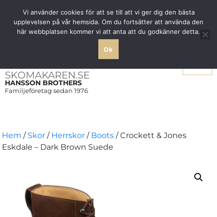
Fri frakt över 1000 SEK inom Sverige
Vi använder cookies för att se till att vi ger dig den bästa
upplevelsen på vår hemsida. Om du fortsätter att använda den
här webbplatsen kommer vi att anta att du godkänner detta.
Ok
Meny
SKOMAKAREN.SE
HANSSON BROTHERS
Familjeföretag sedan 1976
Hem
/
Skor
/
Herrskor
/
Boots
/ Crockett & Jones
Eskdale – Dark Brown Suede