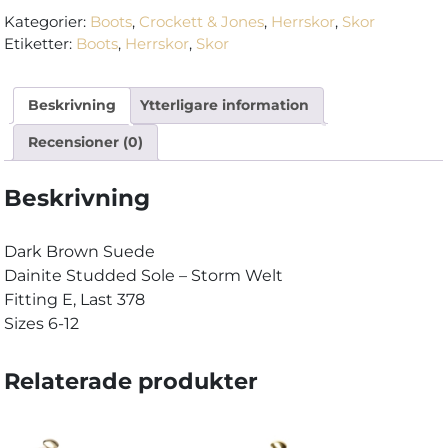
–
Kategorier:
Boots
,
Crockett & Jones
,
Herrskor
,
Skor
Dark
Etiketter:
Boots
,
Herrskor
,
Skor
Brown
Suede
Beskrivning
Ytterligare information
mängd
Recensioner (0)
Beskrivning
Dark Brown Suede
Dainite Studded Sole – Storm Welt
Fitting E, Last 378
Sizes 6-12
Relaterade produkter