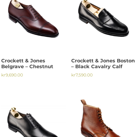
Crockett & Jones
Crockett & Jones Boston
Belgrave – Chestnut
– Black Cavalry Calf
kr
9,690.00
kr
7,590.00
Den
Den
här
här
produkten
produkten
har
har
flera
flera
varianter.
varianter.
De
De
olika
olika