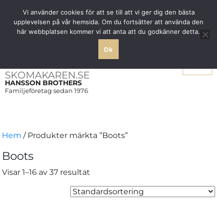
Fri frakt över 1000 SEK inom Sverige
Vi använder cookies för att se till att vi ger dig den bästa
upplevelsen på vår hemsida. Om du fortsätter att använda den
här webbplatsen kommer vi att anta att du godkänner detta.
Ok
Meny
SKOMAKAREN.SE
HANSSON BROTHERS
Familjeföretag sedan 1976
Hem
/ Produkter märkta ”Boots”
Boots
Visar 1–16 av 37 resultat