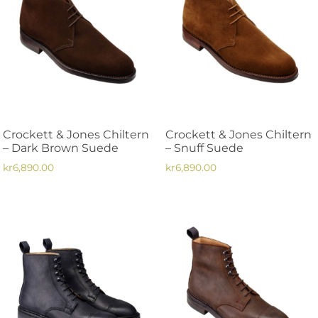
flera
varianter.
varianter.
De
De
olika
olika
alternativen
alternativen
kan
kan
väljas
väljas
på
på
produktsidan
Crockett & Jones Chiltern
Crockett & Jones Chiltern
produktsidan
– Dark Brown Suede
– Snuff Suede
kr
6,890.00
kr
6,890.00
Den
Den
här
här
produkten
produkten
har
har
flera
flera
varianter.
varianter.
De
De
olika
olika