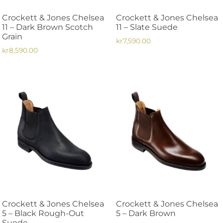
på
på
Crockett & Jones Chelsea
Crockett & Jones Chelsea
produktsidan
produktsidan
11 – Dark Brown Scotch
11 – Slate Suede
Grain
kr
7,590.00
kr
8,590.00
Den
Den
här
här
produkten
produkten
har
har
flera
flera
varianter.
varianter.
De
De
olika
olika
alternativen
alternativen
kan
kan
väljas
väljas
på
på
produktsidan
Crockett & Jones Chelsea
Crockett & Jones Chelsea
produktsidan
5 – Black Rough-Out
5 – Dark Brown
Suede