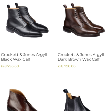
Crockett & Jones Argyll –
Crockett & Jones Argyll –
Black Wax Calf
Dark Brown Wax Calf
kr
8,790.00
kr
8,790.00
Den
Den
här
här
produkten
produkten
har
har
flera
flera
varianter.
varianter.
De
De