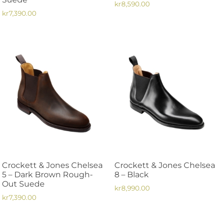
kr
8,590.00
kr
7,390.00
Den
Den
här
här
produkten
produkten
har
har
flera
flera
varianter.
varianter.
De
De
olika
olika
alternativen
alternativen
kan
kan
väljas
väljas
på
på
produktsidan
Crockett & Jones Chelsea
Crockett & Jones Chelsea
produktsidan
5 – Dark Brown Rough-
8 – Black
Out Suede
kr
8,990.00
kr
7,390.00
Den
Den
här