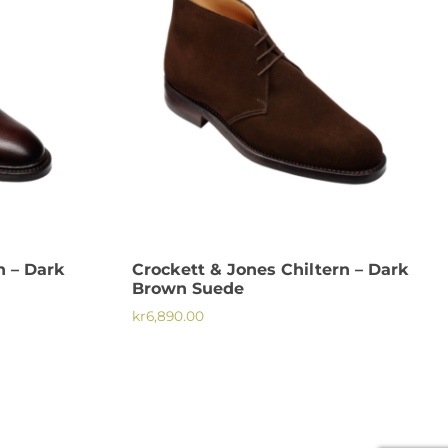
n – Dark
Crockett & Jones Chiltern – Dark
Brown Suede
kr
6,890.00
Den
här
produkten
har
flera