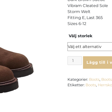
Vibram Cleated Sole
Storm Welt
Fitting E, Last 365
Sizes 6-12
Välj storlek
Crockett
Lägg till i
&
Jones
Elgin
Kategorier:
Boots
,
Boots
–
Etiketter:
Boots
,
Herrsko
Dark
Brown
Suede
mängd