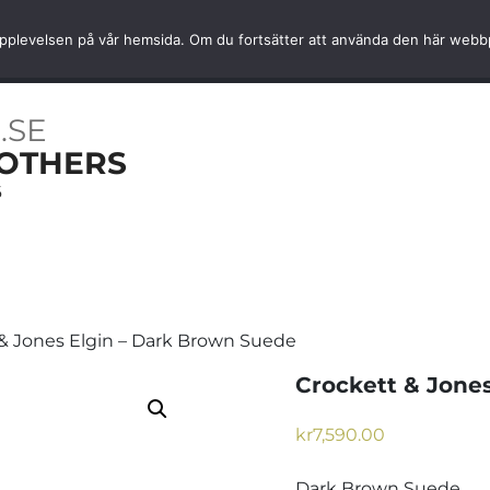
Snabb hemleverans
Kvalité av
ta upplevelsen på vår hemsida. Om du fortsätter att använda den här web
OARER
NYHETER
TJÄNSTER
INFORMATION
.SE
OTHERS
6
 & Jones Elgin – Dark Brown Suede
Crockett & Jone
kr
7,590.00
Dark Brown Suede