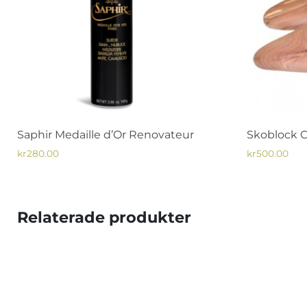
Saphir Medaille d’Or Renovateur
Skoblock C
kr
280.00
kr
500.00
Den
Den
här
här
produkten
produkten
Relaterade produkter
har
har
flera
flera
varianter.
varianter.
De
De
olika
olika
alternativen
alternative