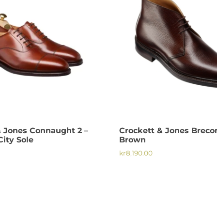
dan
& Jones Connaught 2 –
Crockett & Jones Breco
ity Sole
Brown
kr
8,190.00
Den
här
produkten
har
flera