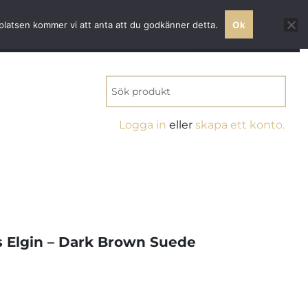
 världsklass
bplatsen kommer vi att anta att du godkänner detta.
Ok
MITT KONTO
0 VAROR
KR0.00
Logga in
eller
skapa ett konto.
s Elgin – Dark Brown Suede