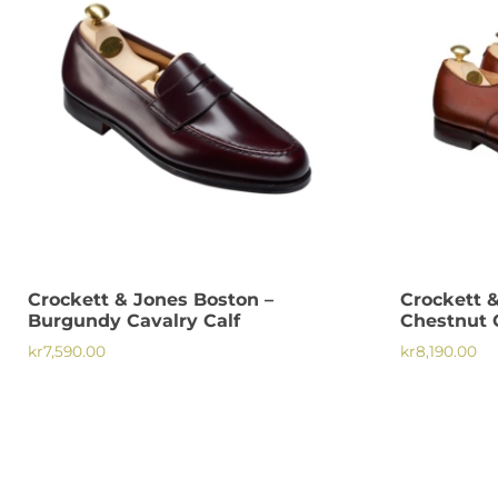
kan
kan
väljas
väljas
på
på
produktsidan
produktsi
Crockett & Jones Boston –
Crockett 
Burgundy Cavalry Calf
Chestnut C
kr
7,590.00
kr
8,190.00
Den
Den
här
här
produkten
produkten
har
har
flera
flera