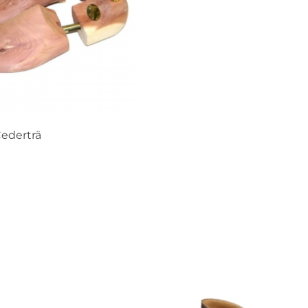
ederträ
n