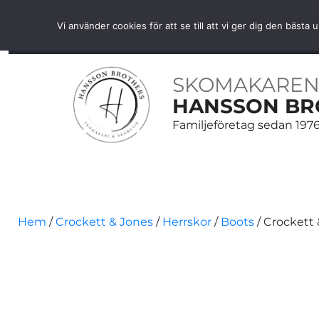
Fri frakt över 1000 SEK inom Sverige
Vi använder cookies för att se till att vi ger dig den bäs
HEM
SKOR
SKOVÅRD
BÄLTEN
ACCESS
SKOMAKAREN
HANSSON BR
Familjeföretag sedan 197
Hem
/
Crockett & Jones
/
Herrskor
/
Boots
/ Crockett