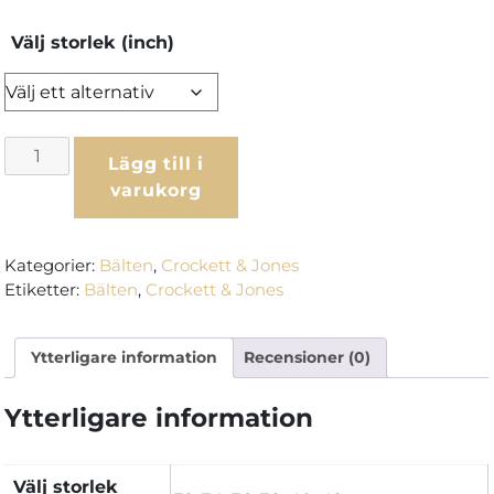
Välj storlek (inch)
Crockett
Lägg till i
&
varukorg
Jones
Bälte
-
Kategorier:
Bälten
,
Crockett & Jones
Dark
Etiketter:
Bälten
,
Crockett & Jones
Brown
Country
Ytterligare information
Recensioner (0)
Calf
mängd
Ytterligare information
Välj storlek