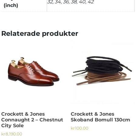
32, 34, 36, 38, 40, 42
(inch)
Relaterade produkter
Crockett & Jones
Crockett & Jones
Connaught 2 – Chestnut
Skoband Bomull 130cm
City Sole
kr
100.00
kr
8,190.00