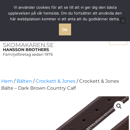
Fri frakt över 1000 SEK inom Sverige
Vi använder cookies för att se till att vi ger dig den bästa
upplevelsen på vår hemsida. Om du fortsätter att använda den
här webbplatsen kommer vi att anta att du godkänner detta.
Ok
Meny
SKOMAKAREN.SE
HANSSON BROTHERS
Familjeföretag sedan 1976
Hem
/
Bälten
/
Crockett & Jones
/ Crockett & Jones
Bälte – Dark Brown Country Calf