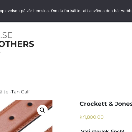
Snabb hemleverans
Kvalité av
ta upplevelsen på vår hemsida. Om du fortsätter att använda den här web
OARER
NYHETER
TJÄNSTER
INFORMATION
.SE
OTHERS
6
lte -Tan Calf
Crockett & Jones
kr
1,800.00
Välj storlek (inch)