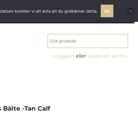
 världsklass
bplatsen kommer vi att anta att du godkänner detta.
Ok
MITT KONTO
0 VAROR
KR0.00
Logga in
eller
skapa ett konto.
 Bälte -Tan Calf