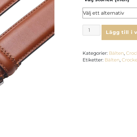
Crockett
Lägg till i
&
Jones
Bälte
Kategorier:
Bälten
,
Croc
-
Etiketter:
Bälten
,
Crocke
Tan
Calf
mängd