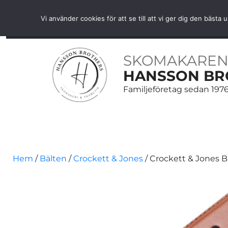
Fri frakt över 1000 SEK inom Sverige
Vi använder cookies för att se till att vi ger dig den bäs
HEM
SKOR
SKOVÅRD
BÄLTEN
ACCESS
SKOMAKAREN
HANSSON BR
Familjeföretag sedan 197
Hem
/
Bälten
/
Crockett & Jones
/ Crockett & Jones Bä