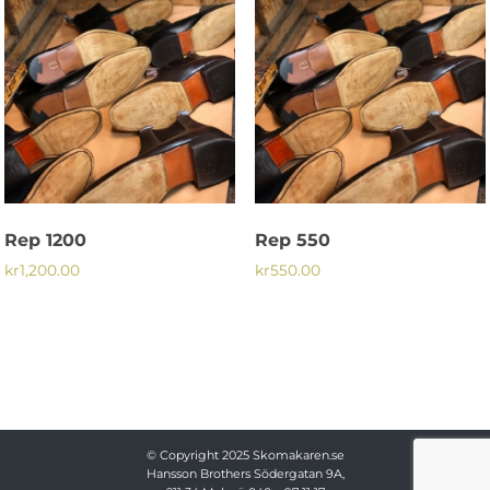
Rep 1200
Rep 550
kr
1,200.00
kr
550.00
© Copyright 2025
Skomakaren.se
Hansson Brothers
Södergatan 9A,