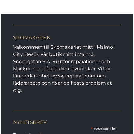
har
flera
flera
varianter.
varianter.
De
De
olika
olika
alternativen
SKOMAKAREN
alternativen
kan
kan
Välkommen till Skomakeriet mitt i Malmö
väljas
väljas
City. Besök vår butik mitt i Malmö,
på
på
Södergatan 9 A. Vi utför reparationer och
produktsidan
produktsidan
klackningar på alla dina favoritskor. Vi har
lång erfarenhet av skoreparationer och
läderarbete och fixar de flesta problem åt
dig.
NYHETSBREV
*
obligatoriskt fält