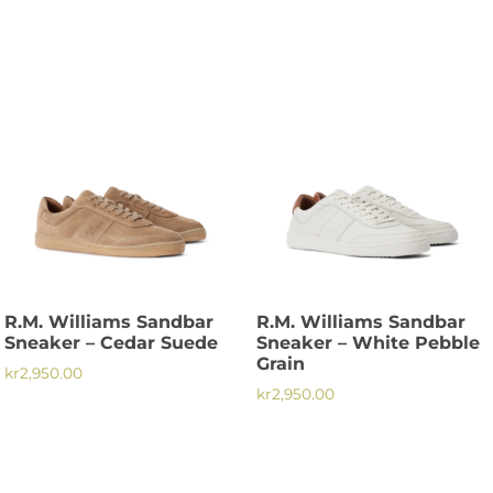
Den
Den
här
här
produkten
produkten
har
har
flera
flera
varianter.
varianter.
De
De
olika
olika
alternativen
alternativen
kan
kan
väljas
väljas
på
på
R.M. Williams Sandbar
R.M. Williams Sandbar
produktsidan
produktsidan
Sneaker – Cedar Suede
Sneaker – White Pebble
Grain
kr
2,950.00
kr
2,950.00
Den
Den
här
här
produkten
produkten
har