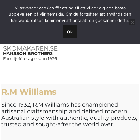
Fri frakt över 1000 SEK inom Sverige
Vi använder cookies för att se till att vi ger dig den bästa
upplevelsen på vår hemsida. Om du fortsätter att använda den
här webbplatsen kommer vi att anta att du godkänner detta.
Ok
Meny
SKOMAKAREN.SE
HANSSON BROTHERS
Familjeföretag sedan 1976
R.M Williams
Since 1932, R.M.Williams has championed
artisanal craftsmanship and defined modern
Australian style with authentic, quality products,
trusted and sought-after the world over.