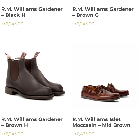
på
på
R.M. Williams Gardener
R.M. Williams Gardener
produktsidan
produktsidan
– Black H
– Brown G
kr
6,245.00
kr
6,245.00
Den
Den
här
här
produkten
produkten
har
har
flera
flera
varianter.
varianter.
De
De
olika
olika
alternativen
alternativen
kan
kan
väljas
väljas
på
på
R.M. Williams Gardener
R.M. Williams Islet
produktsidan
produktsidan
– Brown H
Moccasin – Mid Brown
kr
6,245.00
kr
2,495.00