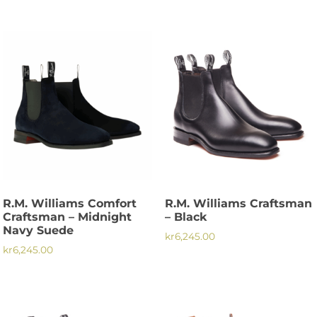
Den
Den
här
här
produkten
produkten
har
har
flera
flera
varianter.
varianter.
De
De
olika
olika
alternativen
alternativen
kan
kan
väljas
väljas
på
på
R.M. Williams Comfort
R.M. Williams Craftsman
produktsidan
produktsidan
Craftsman – Midnight
– Black
Navy Suede
kr
6,245.00
kr
6,245.00
Den
Den
här
här
produkten
produkten
har