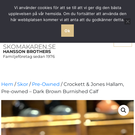
Fri frakt över 1000 SEK inom Sverige
Vi använder cookies för att se till att vi ger dig den bästa
upplevelsen på vår hemsida. Om du fortsätter att använda den
här webbplatsen kommer vi att anta att du godkänner detta.
Ok
Meny
SKOMAKAREN.SE
HANSSON BROTHERS
Familjeföretag sedan 1976
Hem
/
Skor
/
Pre-Owned
/ Crockett & Jones Hallam,
Pre-owned – Dark Brown Burnished Calf