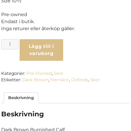
Size 10½
Pre-owned
Endast i butik.
Inga returer eller återköp gäller.
Crockett
Lägg till i
&
varukorg
Jones
Hallam,
Pre-
Kategorier:
Pre-Owned
,
Skor
owned
Etiketter:
Dark Brown
,
Herrskor
,
Oxfords
,
Skor
-
Dark
Beskrivning
Brown
Burnished
Calf
Beskrivning
mängd
Dark Brown Burnished Calf