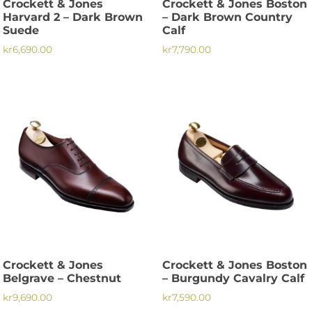
Crockett & Jones
Crockett & Jones Boston
Harvard 2 – Dark Brown
– Dark Brown Country
Suede
Calf
kr
6,690.00
kr
7,790.00
Den
Den
här
här
produkten
produkten
har
har
flera
flera
varianter.
varianter.
De
De
olika
olika
alternativen
alternativen
kan
kan
väljas
väljas
på
på
Crockett & Jones
Crockett & Jones Boston
produktsidan
produktsidan
Belgrave – Chestnut
– Burgundy Cavalry Calf
kr
9,690.00
kr
7,590.00