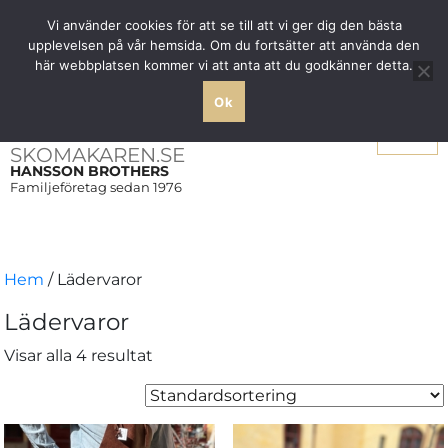
Fri frakt över 1000 SEK inom Sverige
Vi använder cookies för att se till att vi ger dig den bästa
upplevelsen på vår hemsida. Om du fortsätter att använda den
här webbplatsen kommer vi att anta att du godkänner detta.
Ok
Meny
SKOMAKAREN.SE
HANSSON BROTHERS
Familjeföretag sedan 1976
Hem
/ Lädervaror
Lädervaror
Visar alla 4 resultat