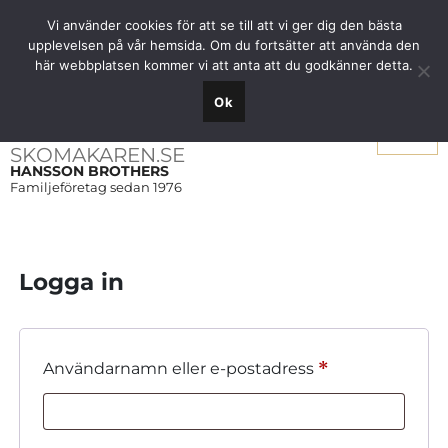
Fri frakt över 1000 SEK inom Sverige
Vi använder cookies för att se till att vi ger dig den bästa
upplevelsen på vår hemsida. Om du fortsätter att använda den
här webbplatsen kommer vi att anta att du godkänner detta.
Ok
Meny
SKOMAKAREN.SE
HANSSON BROTHERS
Familjeföretag sedan 1976
Logga in
Obligatoriskt
*
Användarnamn eller e-postadress