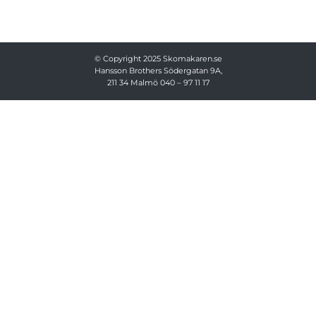
© Copyright 2025
Skomakaren.se
Hansson Brothers
Södergatan 9A,
211 34 Malmö
040 – 97 11 17