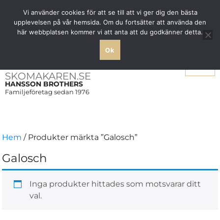
Fri frakt över 1000 SEK inom Sverige
Vi använder cookies för att se till att vi ger dig den bästa
upplevelsen på vår hemsida. Om du fortsätter att använda den
här webbplatsen kommer vi att anta att du godkänner detta.
Ok
Meny
SKOMAKAREN.SE
HANSSON BROTHERS
Familjeföretag sedan 1976
Hem
/ Produkter märkta ”Galosch”
Galosch
Inga produkter hittades som motsvarar ditt
val.