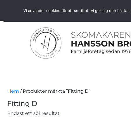
Fri frakt över 1000 SEK inom Sverige
Vi använder cookies för att se till att vi ger dig den bäs
HEM
SKOR
SKOVÅRD
BÄLTEN
ACCESS
SKOMAKAREN
HANSSON BR
Familjeföretag sedan 197
Hem
/ Produkter märkta ”Fitting D”
Fitting D
Endast ett sökresultat