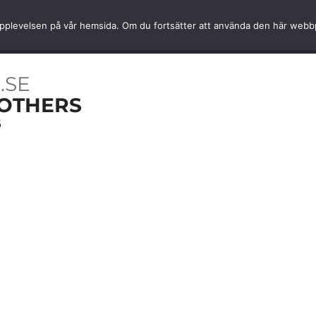
Snabb hemleverans
Kvalité av
ta upplevelsen på vår hemsida. Om du fortsätter att använda den här web
OARER
NYHETER
TJÄNSTER
INFORMATION
.SE
OTHERS
6