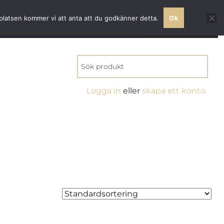
 världsklass
bplatsen kommer vi att anta att du godkänner detta.
Ok
MITT KONTO
0 VAROR
KR0.00
Logga in
eller
skapa ett konto.