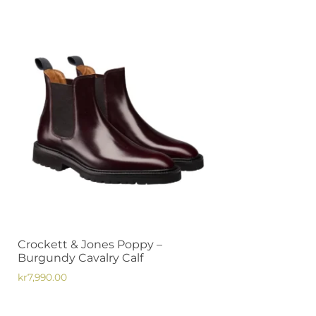
Crockett & Jones Poppy –
Burgundy Cavalry Calf
kr
7,990.00
Den
här