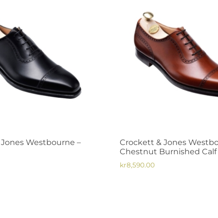
De
n
olika
alternativen
kan
väljas
dan
på
produktsidan
 Jones Westbourne –
Crockett & Jones Westbo
Chestnut Burnished Calf
kr
8,590.00
Den
här
produkten
har