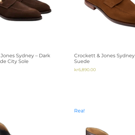
 Jones Sydney – Dark
Crockett & Jones Sydney 
e City Sole
Suede
kr
6,890.00
Den
här
produkten
har
flera
Rea!
varianter.
De
olika