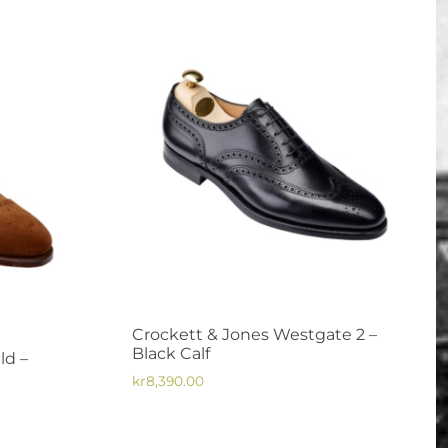
flera
varianter.
De
olika
alternativen
kan
väljas
på
produktsidan
Crockett & Jones Westgate 2 –
Black Calf
ld –
kr
8,390.00
Den
de
här