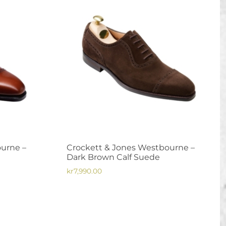
olika
alternativen
kan
väljas
på
produktsidan
urne –
Crockett & Jones Westbourne –
Dark Brown Calf Suede
kr
7,990.00
Den
här
produkten
har