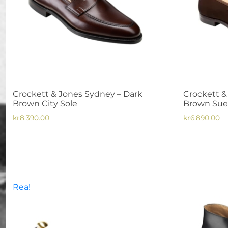
Crockett & Jones Sydney – Dark
Crockett &
Brown City Sole
Brown Sued
kr
8,390.00
kr
6,890.00
Den
Den
här
här
produkten
produkten
har
har
flera
flera
Rea!
varianter.
varianter.
De
De
olika
olika