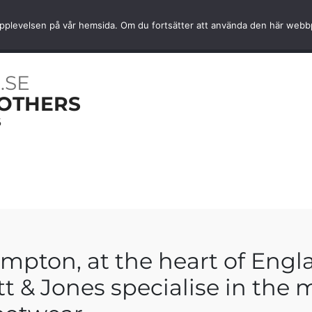
Snabb hemleverans
Kvalité av
ta upplevelsen på vår hemsida. Om du fortsätter att använda den här web
OARER
NYHETER
TJÄNSTER
INFORMATION
.SE
OTHERS
6
mpton, at the heart of Eng
 & Jones specialise in the 