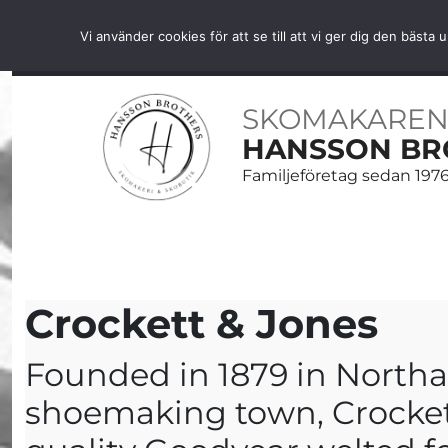
Fri frakt över 1000 SEK inom Sverige
Vi använder cookies för att se till att vi ger dig den bäs
HEM
SKOR
SKOVÅRD
BÄLTEN
ACCESS
SKOMAKAREN
HANSSON BR
Familjeföretag sedan 197
Crockett & Jones
Founded in 1879 in Northa
shoemaking town, Crockett