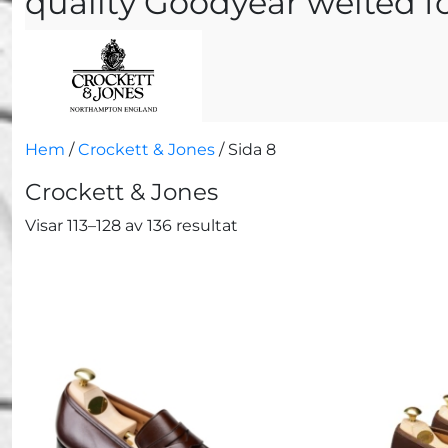
quality Goodyear welted f
Hem
/
Crockett & Jones
/ Sida 8
Crockett & Jones
Visar 113–128 av 136 resultat