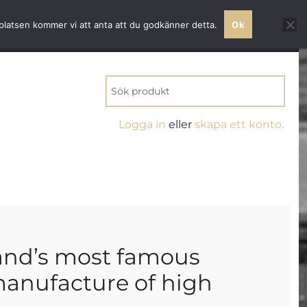
 världsklass
bplatsen kommer vi att anta att du godkänner detta.
Ok
MITT KONTO
0 VAROR
KR0.00
Logga in
eller
skapa ett konto.
land’s most famous
manufacture of high