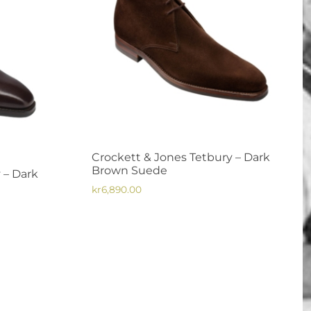
alternativen
kan
väljas
på
produktsidan
Crockett & Jones Tetbury – Dark
Brown Suede
 – Dark
kr
6,890.00
Den
de
här
produkten
har
00.
flera
varianter.
De