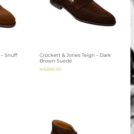
– Snuff
Crockett & Jones Teign – Dark
Brown Suede
kr
6,890.00
Den
här
produkten
har
flera
varianter.
De
olika