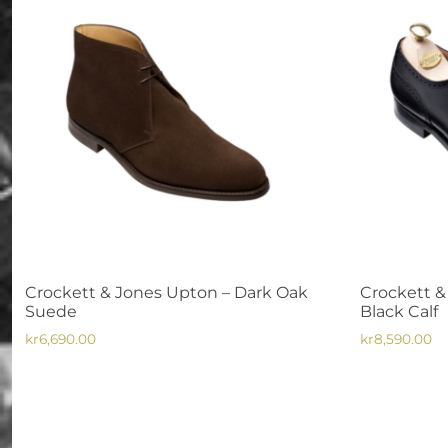
olika
De
alternative
olika
kan
alternativen
väljas
kan
på
väljas
produktsi
på
produktsidan
Crockett & Jones Upton – Dark Oak
Crockett &
Suede
Black Calf
kr
6,690.00
kr
8,590.00
Den
Den
här
här
produkten
produkten
har
har