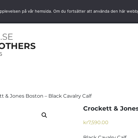
Fast home delivery
World-cla
ta upplevelsen på vår hemsida. Om du fortsätter att använda den här web
SSORIES
SERVICES
INFORMATION
MY ACCOU
.SE
OTHERS
6
tt & Jones Boston – Black Cavalry Calf
Crockett & Jones
kr
7,590.00
Black Cavalry Calf