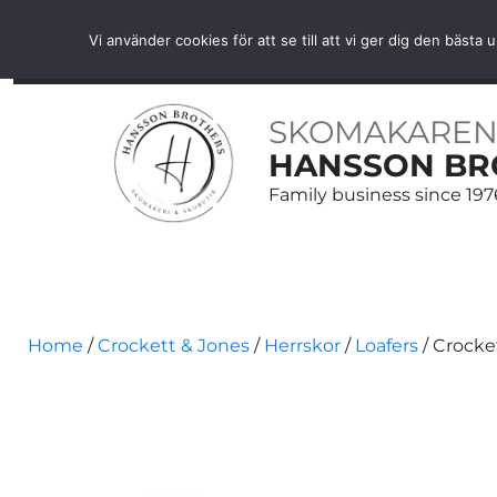
Free shipping over SEK 1000 within Sweden
Vi använder cookies för att se till att vi ger dig den bäs
HOME
SHOES
SHOE CARE
BELTS
ACCE
SKOMAKAREN
HANSSON BR
Family business since 197
Home
/
Crockett & Jones
/
Herrskor
/
Loafers
/ Crocke