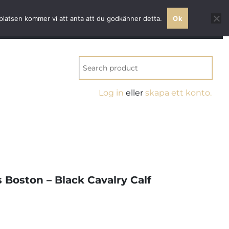
ss quality
bplatsen kommer vi att anta att du godkänner detta.
Ok
NT
Log in
eller
skapa ett konto.
 Boston – Black Cavalry Calf