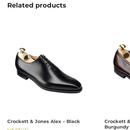
Related products
Crockett & Jones Alex – Black
Crockett &
Burgundy 
kr
8,390.00