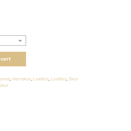
 cart
Jones
,
Herrskor
,
Loafers
,
Loafers
,
Skor
Skor