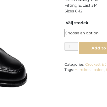
Fitting E, Last 314
Sizes 6-12
Välj storlek
Crockett
Add to
&
Jones
Boston
Categories:
Crockett & 
–
Tags:
Herrskor
,
Loafers
,
Black
Cavalry
Calf
quantity