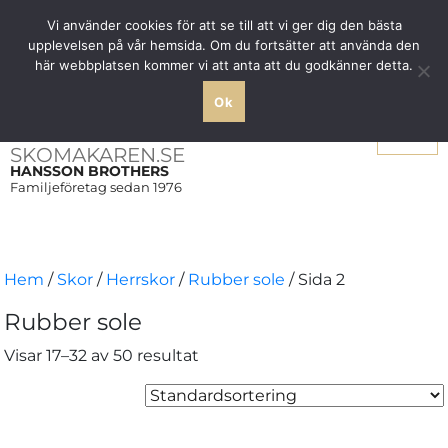
Fri frakt över 1000 SEK inom Sverige
Vi använder cookies för att se till att vi ger dig den bästa
upplevelsen på vår hemsida. Om du fortsätter att använda den
här webbplatsen kommer vi att anta att du godkänner detta.
Ok
Meny
SKOMAKAREN.SE
HANSSON BROTHERS
Familjeföretag sedan 1976
Hem
/
Skor
/
Herrskor
/
Rubber sole
/ Sida 2
Rubber sole
Visar 17–32 av 50 resultat