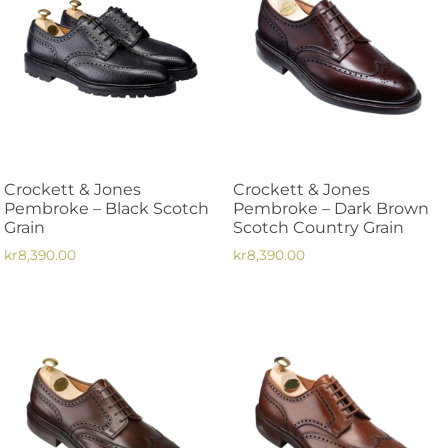
flera
flera
varianter.
varianter.
De
De
olika
olika
alternativen
alternativen
kan
kan
väljas
väljas
på
på
Crockett & Jones
Crockett & Jones
produktsidan
produktsidan
Pembroke – Black Scotch
Pembroke – Dark Brown
Grain
Scotch Country Grain
kr
8,390.00
kr
8,390.00
Den
Den
här
här
produkten
produkten
har
har
flera
flera
varianter.
varianter.
De
De