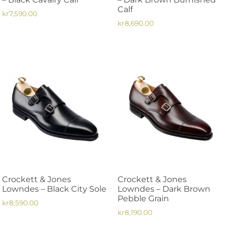
Calf
kr
7,590.00
kr
8,690.00
Den
Den
här
här
produkten
produkten
har
har
flera
flera
varianter.
varianter.
De
De
olika
olika
alternativen
alternativen
kan
kan
väljas
väljas
på
på
produktsidan
Crockett & Jones
Crockett & Jones
produktsidan
Lowndes – Black City Sole
Lowndes – Dark Brown
Pebble Grain
kr
8,590.00
kr
8,190.00
Den