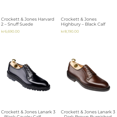
kan
väljas
väljas
på
på
produktsidan
Crockett & Jones Harvard
Crockett & Jones
produktsidan
2 – Snuff Suede
Highbury – Black Calf
kr
6,690.00
kr
8,190.00
Den
Den
här
här
produkten
produkten
har
har
flera
flera
varianter.
varianter.
De
De
olika
olika
alternativen
alternativen
kan
kan
väljas
väljas
på
på
Crockett & Jones Lanark 3
Crockett & Jones Lanark 3
produktsidan
produktsidan
– Black Cavalry Calf
– Dark Brown Burnished