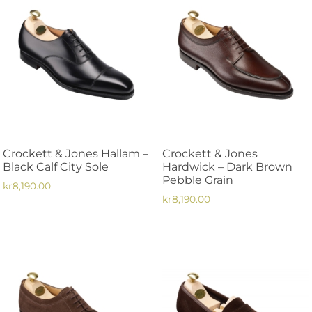
Crockett & Jones Hallam –
Crockett & Jones
Black Calf City Sole
Hardwick – Dark Brown
Pebble Grain
kr
8,190.00
kr
8,190.00
Den
Den
här
här
produkten
produkten
har
har
flera
flera
varianter.
varianter.
De