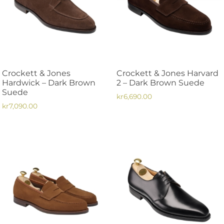
De
olika
olika
alternativen
alternativen
kan
kan
väljas
väljas
på
på
produktsidan
Crockett & Jones
Crockett & Jones Harvard
produktsidan
Hardwick – Dark Brown
2 – Dark Brown Suede
Suede
kr
6,690.00
kr
7,090.00
Den
Den
här
här
produkten
produkten
har
har
flera
flera
varianter.
varianter.
De
De
olika
olika
alternativen
alternativen
kan